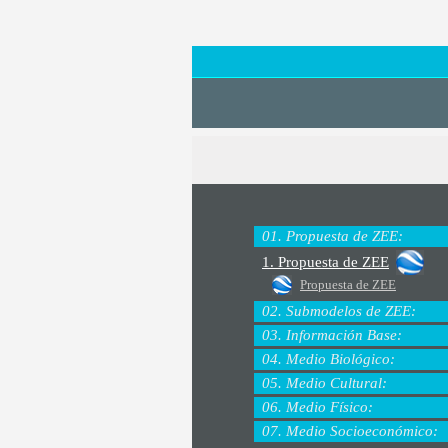
01. Propuesta de ZEE:
1. Propuesta de ZEE
Propuesta de ZEE
02. Submodelos de ZEE:
03. Información Base:
04. Medio Biológico:
05. Medio Cultural:
06. Medio Físico:
07. Medio Socioeconómico: